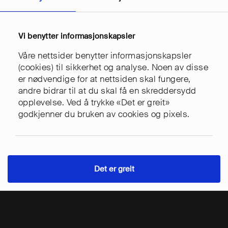
på utviklingen, med mulighet for å
komme med innspill og gjøre endringer.
Vi benytter informasjonskapsler
Selve nettbutikken er bedre enn vi kunne
Våre nettsider benytter informasjonskapsler
drømt om. En moderne, intuitiv nettbutikk,
(cookies) til sikkerhet og analyse. Noen av disse
med flere løsninger som er skreddersydd
er nødvendige for at nettsiden skal fungere,
oss og våre givere.
andre bidrar til at du skal få en skreddersydd
opplevelse. Ved å trykke «Det er greit»
godkjenner du bruken av cookies og pixels.
Avdelingen vår er så stolte over resultatet,
at nettsiden flere ganger har blitt løftet
fram internt i organisasjonen. Vi gleder
oss til et langt samarbeid med Easyweb!
Det er greit
Kontakt
Tjenester
Meny
Lasse Onarheim Dahl, Norsk Folkehjelp