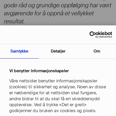
gode råd og grundige oppfølging har vært
avgjørende for å oppnå et vellykket
resultat.
Easyweb AS har vist gode evner til å
forstå våre behov og ønsker, og har levert
Samtykke
Detaljer
Om
et nettsted som ikke bare er funksjonelt,
men også estetisk tiltalende. Deres team
har vært profesjonelle og har vært lydhøre
Vi benytter informasjonskapsler
for våre ønsker og endringsønsker
Våre nettsider benytter informasjonskapsler
gjennom hele prosessen. Vi setter også
(cookies) til sikkerhet og analyse. Noen av disse
stor pris på at vi holdt oss innenfor
er nødvendige for at nettsiden skal fungere,
andre bidrar til at du skal få en skreddersydd
kostnadsrammen, uten at det det
opplevelse. Ved å trykke «Det er greit»
oppstod betydelige ekstrautgifter
godkjenner du bruken av cookies og pixels.