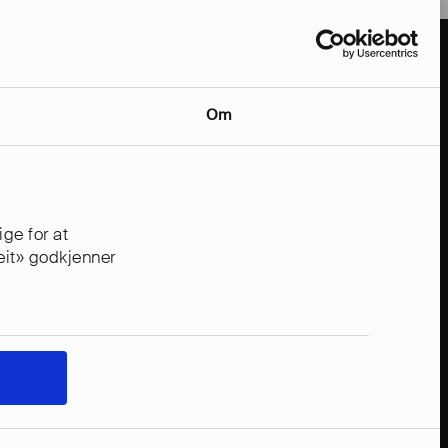
Om
ge for at
reit» godkjenner