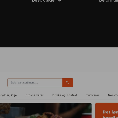
Besøk side
Be om ti