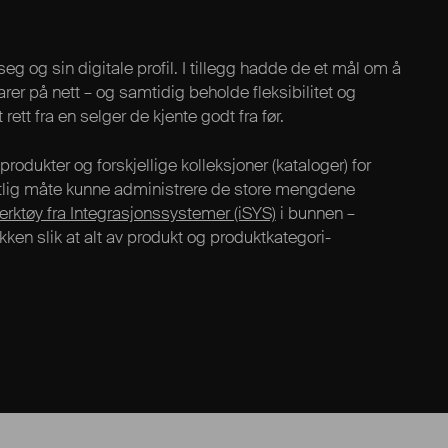
eg og sin digitale profil. I tillegg hadde de et mål om å
varer på nett – og samtidig beholde fleksibilitet og
tt fra en selger de kjente godt fra før.
odukter og forskjellige kolleksjoner (kataloger) for
ktlig måte kunne administrere de store mengdene
erktøy fra Integrasjonssystemer (iSYS)
i bunnen –
kken slik at alt av produkt og produktkategori-