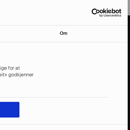
Om
ge for at
reit» godkjenner