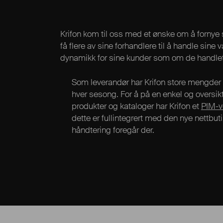
Krifon kom til oss med et ønske om å fornye s
få flere av sine forhandlere til å handle sine 
dynamikk for sine kunder som om de handlet re
Som leverandør har Krifon store mengder pr
hver sesong. For å på en enkel og oversi
produkter og kataloger har Krifon et
PIM-v
dette er fullintegrert med den nye nettbuti
håndtering foregår der.