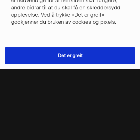
er nødvendige for at nettsiden skal fungere,
andre bidrar til at du skal få en skreddersydd
opplevelse. Ved å trykke «Det er greit»
godkjenner du bruken av cookies og pixels.
Det er greit
Kontakt
Tjenester
Meny
Vi gratulerer Hepro med ny, moderne,