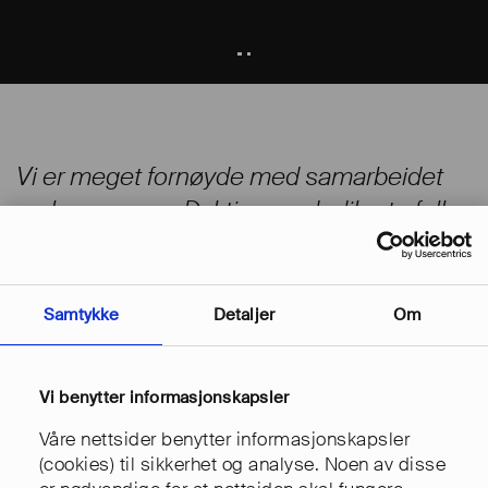
Vi er meget fornøyde med samarbeidet
og leveransen. Dyktige og dedikerte folk
som har solid kompetanse og god
gjennomføringsevne. Vi har opplevd
ryddig og profesjonell prosjektledelse,
Samtykke
Detaljer
Om
effektiv gjennomføring, veldig bra
oppfølging og meget høy servicegrad.
Vi benytter informasjonskapsler
Alexandra Parti, Markedskonsulent
Våre nettsider benytter informasjonskapsler
(cookies) til sikkerhet og analyse. Noen av disse