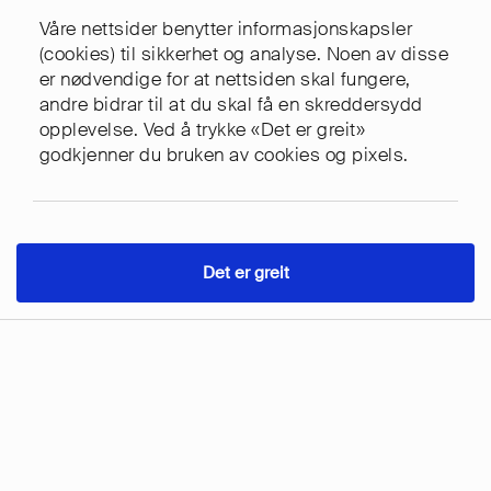
Våre nettsider benytter informasjonskapsler
Vi er veldig fornøyde med samarbeidet
V
(cookies) til sikkerhet og analyse. Noen av disse
er nødvendige for at nettsiden skal fungere,
med Easyweb og er spesielt imponert
p
andre bidrar til at du skal få en skreddersydd
over den høye servicegraden og raske
v
opplevelse. Ved å trykke «Det er greit»
responstiden.
l
godkjenner du bruken av cookies og pixels.
m
Markedssjef
s
m
Det er greit
Kontakt
Tjenester
Meny
M