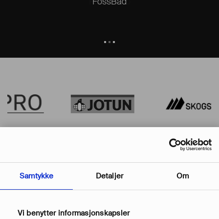
Dilemmaspill.no
Plumbo.no
FossBad
Samtykke
Detaljer
Om
Tilbakemeldinger
Vi benytter informasjonskapsler
Lundhs RealStone
T